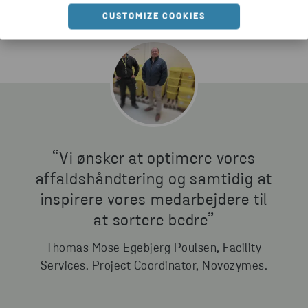
CUSTOMIZE COOKIES
“Vi ønsker at optimere vores
affaldshåndtering og samtidig at
inspirere vores medarbejdere til
at sortere bedre”
Thomas Mose Egebjerg Poulsen, Facility
Services. Project Coordinator, Novozymes.