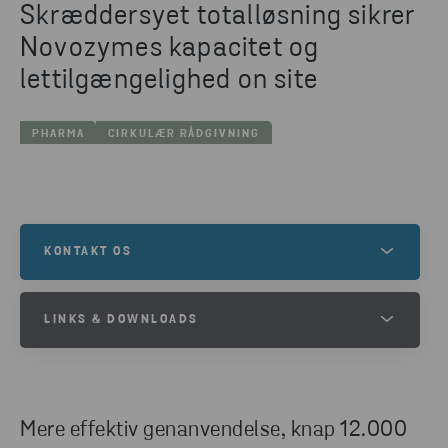
Skræddersyet totalløsning sikrer
Novozymes kapacitet og
lettilgængelighed on site
PHARMA
CIRKULÆR RÅDGIVNING
KONTAKT OS
Kontakt os for at få mere at vide om dette, eller for
LINKS & DOWNLOADS
at høre, hvordan vi kan hjælpe dig med dine
genanvendelsesbehov.
DOWNLOAD CASE
KONTAKT OS
Mere effektiv genanvendelse, knap 12.000
DOWNLOAD