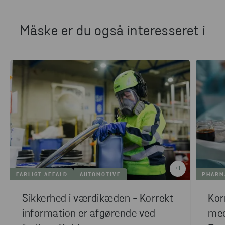
Måske er du også interesseret i
+
1
FARLIGT AFFALD
AUTOMOTIVE
PHARM
Sikkerhed i værdikæden - Korrekt
Kor
information er afgørende ved
med