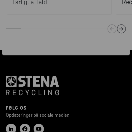
farligt affald
Rec
FØLG OS
Opdateringer på sociale medier.