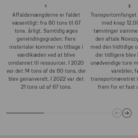
1
2
Affaldsmængderne er faldet
Transportomfanget 
væsentligt: fra 80 tons til 67
med knap 12.00
tons. årligt. Samtidig øges
tømninger samme
genvindingsgraden: flere
den aftale Novoz
materialer kommer nu tilbage i
med den hidtidige o
værdikæden ved at blive
der tidligere ble
omdannet til ressourcer. I 2020
unødvendige ture m
var det 14 tons af de 80 tons, der
varebiler, f
blev genanvendt. I 2022 var det
transportmønstret 
21 tons ud af 67 tons.
frem for et fast