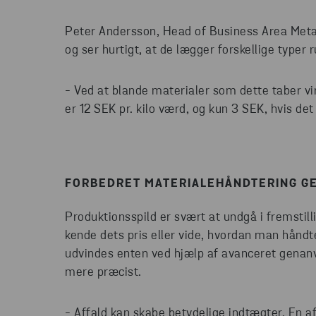
Peter Andersson, Head of Business Area Metal
og ser hurtigt, at de lægger forskellige typer 
- Ved at blande materialer som dette taber vi
er 12 SEK pr. kilo værd, og kun 3 SEK, hvis d
FORBEDRET MATERIALEHÅNDTERING G
Produktionsspild er svært at undgå i fremstil
kende dets pris eller vide, hvordan man håndte
udvindes enten ved hjælp af avanceret genanve
mere præcist.
- Affald kan skabe betydelige indtægter. En af