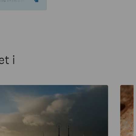
GT-INSPIRATION/VEJLEDNINGSARTIKLER/MATERIALE
t i