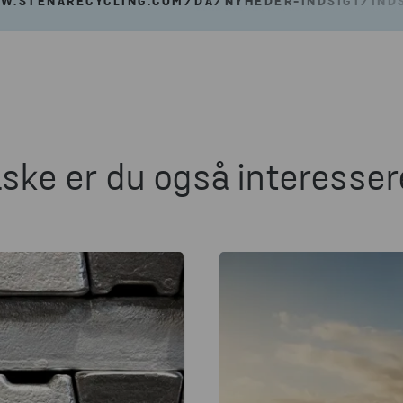
W.STENARECYCLING.COM/DA/NYHEDER-INDSIGT/INDSI
ske er du også interessere