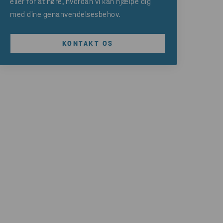
eller for at høre, hvordan vi kan hjælpe dig
med dine genanvendelsesbehov.
KONTAKT OS