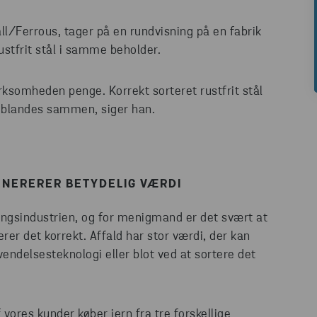
l/Ferrous, tager på en rundvisning på en fabrik
rustfrit stål i samme beholder.
rksomheden penge. Korrekt sorteret rustfrit stål
et blandes sammen, siger han.
ENERERER BETYDELIG VÆRDI
lingsindustrien, og for menigmand er det svært at
rer det korrekt. Affald har stor værdi, der kan
ndelsesteknologi eller blot ved at sortere det
 vores kunder køber jern fra tre forskellige