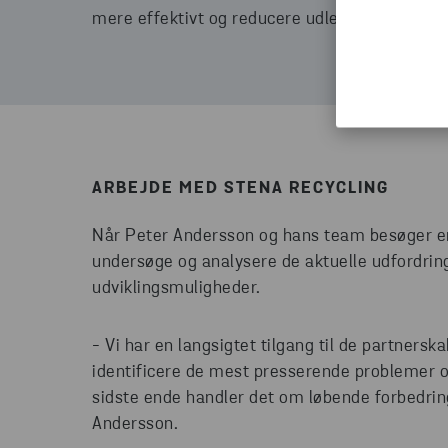
mere effektivt og reducere udledningen af kul
ARBEJDE MED STENA RECYCLING
Når Peter Andersson og hans team besøger en 
undersøge og analysere de aktuelle udfordri
udviklingsmuligheder.
- Vi har en langsigtet tilgang til de partnersk
identificere de mest presserende problemer o
sidste ende handler det om løbende forbedrin
Andersson.