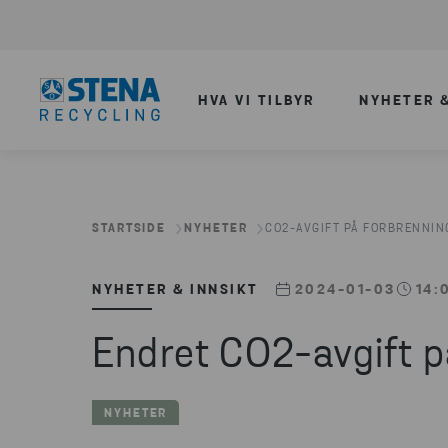
HVA VI TILBYR
NYHETER &
STARTSIDE
NYHETER
CO2-AVGIFT PÅ FORBRENNIN
NYHETER & INNSIKT
2024-01-03
14:
Endret CO2-avgift på
NYHETER