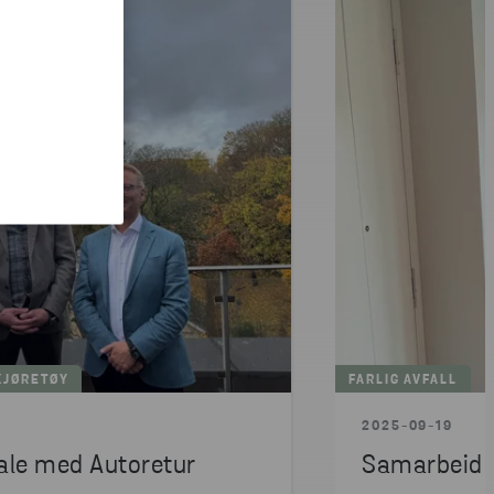
KJØRETØY
FARLIG AVFALL
2025-09-19
ale med Autoretur
Samarbeid o