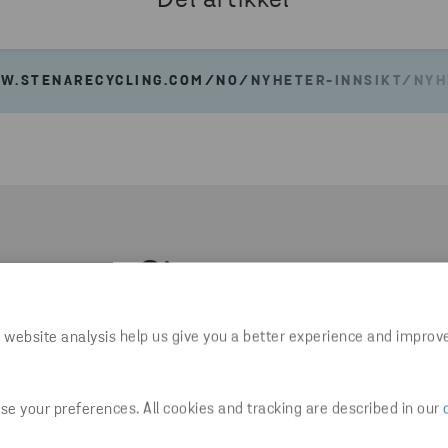
Del artikkel
W.STENARECYCLING.COM/NO/NYHETER-INNSIKT/NYHE
Siste nytt
 website analysis help us give you a better experience and improv
e your preferences. All cookies and tracking are described in our