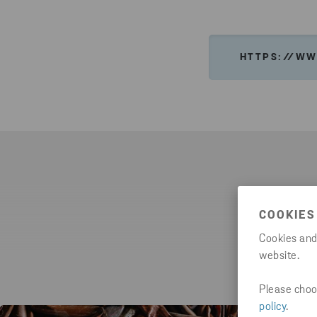
HTTPS://WW
COOKIES
Cookies and
website.
Please choos
policy
.