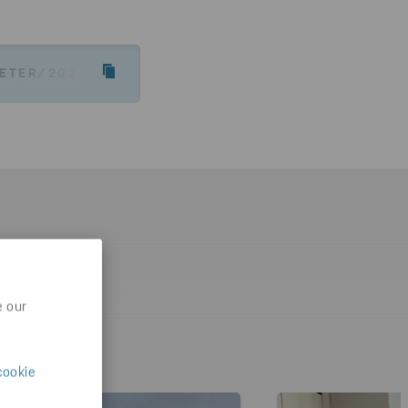
TER/2024/CO2-AVGIFT-PA-FORBRENNING-AV-AVFAL
e our
cookie