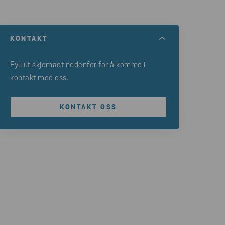
KONTAKT
Fyll ut skjemaet nedenfor for å komme i
kontakt med oss.
KONTAKT OSS