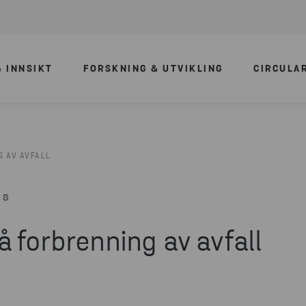
 INNSIKT
FORSKNING & UTVIKLING
CIRCULA
G AV AVFALL
08
 forbrenning av avfall