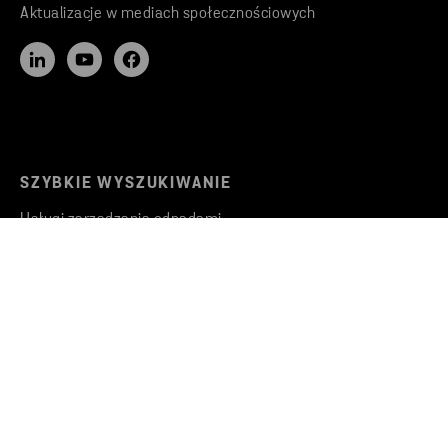
Aktualizacje w mediach społecznościowych
SZYBKIE WYSZUKIWANIE
Usługi zarządzania odpadami
Oferty pracy
STENA RECYCLING
Zrównoważony rozwój
Informacje & Inspiracje
Aktualności
Newsletter