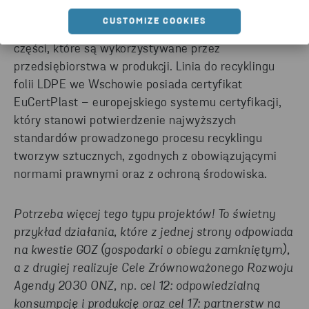
to głównie odpad powstający w procesach
CUSTOMIZE COOKIES
rozpakowywania produktów, podzespołów oraz
części, które są wykorzystywane przez
przedsiębiorstwa w produkcji. Linia do recyklingu
folii LDPE we Wschowie posiada certyfikat
EuCertPlast – europejskiego systemu certyfikacji,
który stanowi potwierdzenie najwyższych
standardów prowadzonego procesu recyklingu
tworzyw sztucznych, zgodnych z obowiązującymi
normami prawnymi oraz z ochroną środowiska.
Potrzeba więcej tego typu projektów! To świetny
przykład działania, które z jednej strony odpowiada
na kwestie GOZ (gospodarki o obiegu zamkniętym),
a z drugiej realizuje Cele Zrównoważonego Rozwoju
Agendy 2030 ONZ, np. cel 12: odpowiedzialną
konsumpcję i produkcję oraz cel 17: partnerstw na