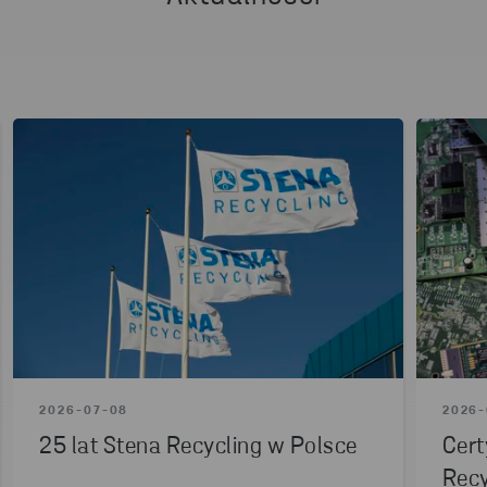
2026-07-08
2026-
25 lat Stena Recycling w Polsce
Cert
Recy