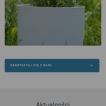
SKONTAKTUJ SIĘ Z NAMI
Masz jakieś pytania lub jesteś zainteresowany
naszymi usługami? Skontaktuj się z nami!
NAPISZ DO NAS
Aktualności