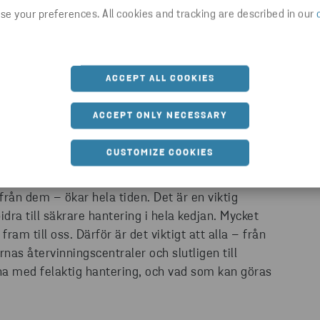
e your preferences. All cookies and tracking are described in our
arerade från varandra, så att ett eventuellt
ACCEPT ALL COOKIES
ACCEPT ONLY NECESSARY
CUSTOMIZE COOKIES
från dem – ökar hela tiden. Det är en viktig
ra till säkrare hantering i hela kedjan. Mycket
am till oss. Därför är det viktigt att alla – från
nas återvinningscentraler och slutligen till
na med felaktig hantering, och vad som kan göras