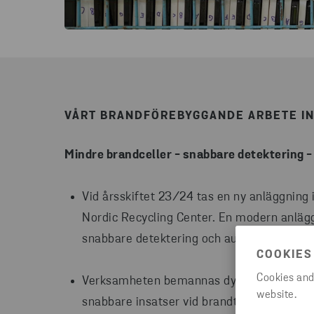
VÅRT BRANDFÖREBYGGANDE ARBETE I
Mindre brandceller - snabbare detektering 
Vid årsskiftet 23/24 tas en ny anläggning 
Nordic Recycling Center. En modern anläg
snabbare detektering och automatiska vat
COOKIES
Cookies and
Verksamheten bemannas dygnet runt, året ru
website.
snabbare insatser vid brandtillbud.