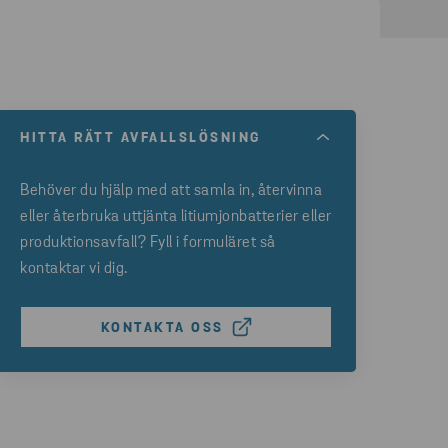
HITTA RÄTT AVFALLSLÖSNING
Behöver du hjälp med att samla in, återvinna
eller återbruka uttjänta litiumjonbatterier eller
produktionsavfall? Fyll i formuläret så
kontaktar vi dig.
KONTAKTA OSS