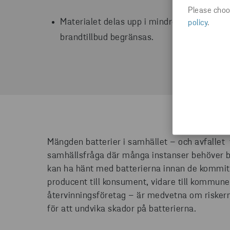
Please choos
Materialet delas upp i mindre volymer, sep
policy
.
brandtillbud begränsas.
Mängden batterier i samhället – och avfallet 
samhällsfråga där många instanser behöver bid
kan ha hänt med batterierna innan de kommit fr
producent till konsument, vidare till kommuner
återvinningsföretag – är medvetna om risker
för att undvika skador på batterierna.