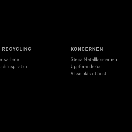
 RECYCLING
KONCERNEN
hetsarbete
Stena Metallkoncernen
och inspiration
Uppförandekod
Visselblåsartjänst