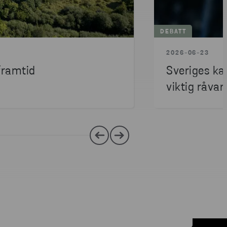
DEBATT
2026-06-23
 framtid
Sveriges kab
viktig råvar