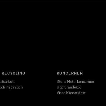
 RECYCLING
KONCERNEN
hetsarbete
Stena Metallkoncernen
och inspiration
Uppförandekod
Visselblåsartjänst