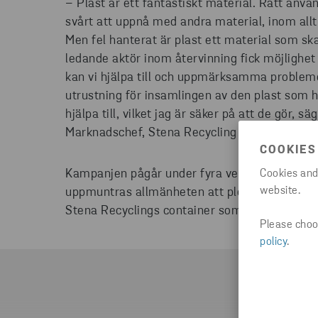
– Plast är ett fantastiskt material. Rätt anvä
svårt att uppnå med andra material, inom allt 
Men fel hanterat är plast ett material som sk
ledande aktör inom återvinning fick möjlighet 
kan vi hjälpa till och uppmärksamma problem
utrustning för insamlingen av den plast som h
hjälpa till, vilket jag är säker på att de gör, 
Marknadschef, Stena Recycling Sverige.
COOKIES
Kampanjen pågår under fyra veckor. Via anno
Cookies and
website.
uppmuntras allmänheten att plocka plast längs 
Stena Recyclings container som placeras ut på 
Please choos
policy
.