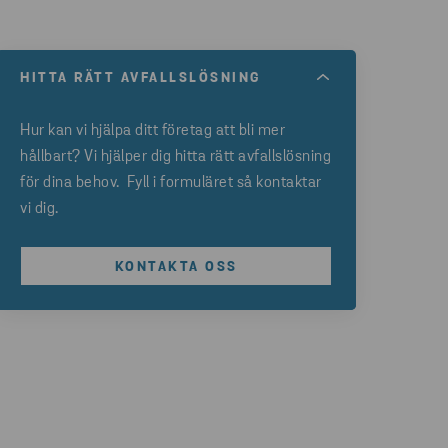
HITTA RÄTT AVFALLSLÖSNING
Hur kan vi hjälpa ditt företag att bli mer
hållbart? Vi hjälper dig hitta rätt avfallslösning
för dina behov. Fyll i formuläret så kontaktar
vi dig.
KONTAKTA OSS