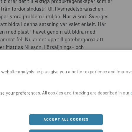
nt bidrar det till viktiga produktegenskaper som är
från fordonsindustri till livsmedelsbranschen.
apar stora problem i miljön. När vi som Sveriges
att bidra i denna satsning var valet enkelt. Här
en med plast i havet genom att bidra med
amnat fel. Nu är det upp till göteborgarna att
säger Mattias Nilsson, Försäljnings- och
nser i sociala medier och Göteborgs-Posten
 website analysis help us give you a better experience and improv
vattnet och slänga på rätt ställe, till exempel i
fyra olika ställen.
e your preferences. All cookies and tracking are described in our
ACCEPT ALL COOKIES
Senaste nyheter