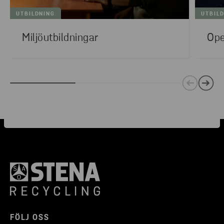
UTBILDNING
UTBIL
Miljöutbildningar
Op
FÖLJ OSS