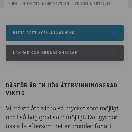
HEM
INSIKTER & INSPIRATION
GUIDES & ARTICLES
HITTA RÄTT AVFALLSLÖSNING
Hur kan vi hjälpa ditt företag att bli mer hållbart? Vi
LÄNKAR OCH NEDLADDNINGAR
hjälper dig hitta rätt avfallslösning för dina behov.
Fyll i formuläret så kontaktar vi dig.
EFFEKTEN AV EN HÖGRE
ÅTERVINNINGSGRAD
KONTAKTA OSS
DÄRFÖR ÄR EN HÖG ÅTERVINNINGSGRAD
LADDA NER
VIKTIG
Vi måste återvinna så mycket som möjligt
och i så hög grad som möjligt. Det gynnar
oss alla eftersom det är grunden för att