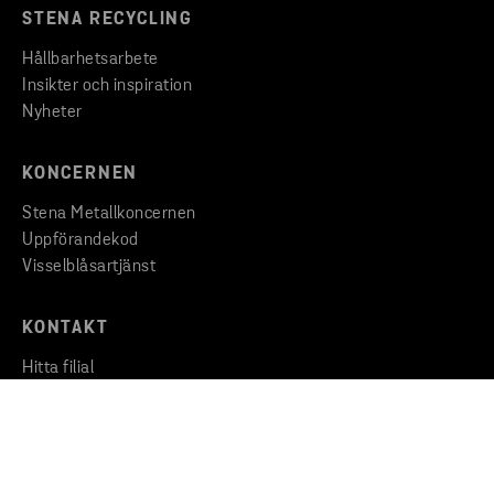
STENA RECYCLING
Hållbarhetsarbete
Insikter och inspiration
Nyheter
KONCERNEN
Stena Metallkoncernen
Uppförandekod
Visselblåsartjänst
KONTAKT
Hitta filial
Kontakta oss
Huvudkontor